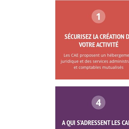
1
SÉCURISEZ LA CRÉATION 
VOTRE ACTIVITÉ
Les CAE proposent un hébergem
juridique et des services administra
et comptables mutualisés
4
A QUI S’ADRESSENT LES CA