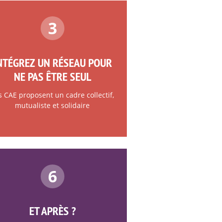
3
NTÉGREZ UN RÉSEAU POUR
NE PAS ÊTRE SEUL
s CAE proposent un cadre collectif,
mutualiste et solidaire
6
ET APRÈS ?