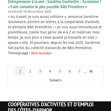
Entrepreneure à la une : Sandrine Goulvestre : Sa mission ?
« Faire connaitre le plus possible Bâti-Premières »
vendredi 19 décembre 2025
« Au travail, je suis assez solitaire », annonce Sandrine
Goulvestre, peintre en lettres à la coopérative d’activité
et d’emploi Bâti-Premières ! « Je suis aussi minutieuse et
pointilleuse. J’aime tout gérer de A à Z et maîtriser mon
temps. Je suis plus à l’aise quand je travaille en solo »
ajoute-t-elle. Et pourtant, depuis fin mai 2025, Sandrine
fait partie du collectif d’associés de Bâti-Premières.
Témoignage !
(
)
lire la suite
1
2
3
4
5
6
7
...
46
Suivant »
COOPÉRATIVES D’ACTIVITÉS ET D’EMPLOI
DES CÔTES-D’ARMOR