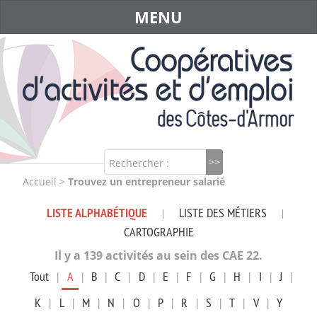
MENU
Rechercher :
Accueil
>
Trouvez un entrepreneur salarié
LISTE ALPHABÉTIQUE
LISTE DES MÉTIERS
|
|
CARTOGRAPHIE
Il y a 139 activités au sein des CAE 22.
Tout
|
A
|
B
|
C
|
D
|
E
|
F
|
G
|
H
|
I
|
J
|
K
|
L
|
M
|
N
|
O
|
P
|
R
|
S
|
T
|
V
|
Y