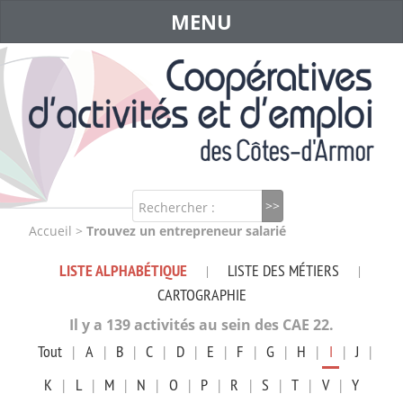
MENU
Rechercher :
Accueil
>
Trouvez un entrepreneur salarié
LISTE ALPHABÉTIQUE
LISTE DES MÉTIERS
|
|
CARTOGRAPHIE
Il y a 139 activités au sein des CAE 22.
Tout
|
A
|
B
|
C
|
D
|
E
|
F
|
G
|
H
|
I
|
J
|
K
|
L
|
M
|
N
|
O
|
P
|
R
|
S
|
T
|
V
|
Y