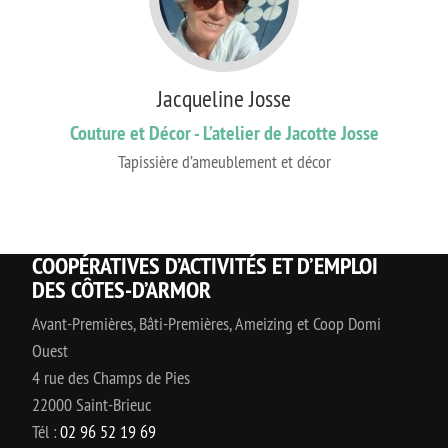
Jacqueline Josse
Couture et Décor - L’atelier de Jacotte Josse
Tapissière d’ameublement et décor
COOPÉRATIVES D’ACTIVITÉS ET D’EMPLOI
DES CÔTES-D’ARMOR
Avant-Premières, Bâti-Premières, Ameizing et Coop Domi
Ouest
4 rue des Champs de Pies
22000 Saint-Brieuc
Tél :
02 96 52 19 69