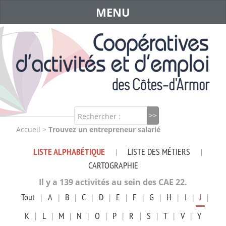
MENU
Rechercher :
Accueil
>
Trouvez un entrepreneur salarié
LISTE ALPHABÉTIQUE
LISTE DES MÉTIERS
|
|
CARTOGRAPHIE
Il y a 139 activités au sein des CAE 22.
Tout
|
A
|
B
|
C
|
D
|
E
|
F
|
G
|
H
|
I
|
J
|
K
|
L
|
M
|
N
|
O
|
P
|
R
|
S
|
T
|
V
|
Y