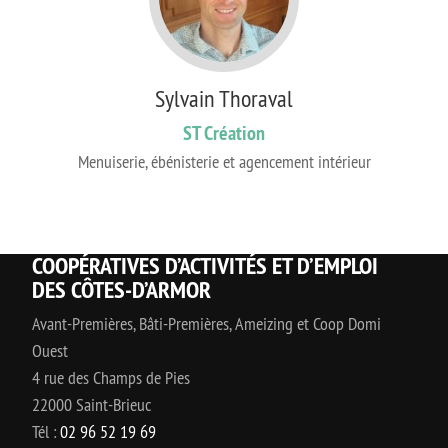
Sylvain Thoraval
ST Création
Menuiserie, ébénisterie et agencement intérieur
COOPÉRATIVES D’ACTIVITÉS ET D’EMPLOI
DES CÔTES-D’ARMOR
Avant-Premières, Bâti-Premières, Ameizing et Coop Domi
Ouest
4 rue des Champs de Pies
22000 Saint-Brieuc
Tél :
02 96 52 19 69