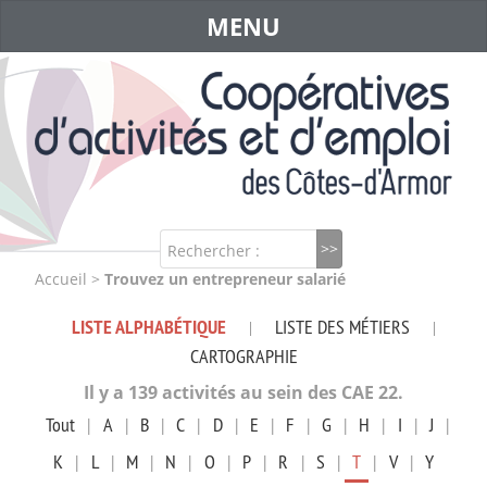
MENU
Rechercher :
Accueil
>
Trouvez un entrepreneur salarié
LISTE ALPHABÉTIQUE
LISTE DES MÉTIERS
|
|
CARTOGRAPHIE
Il y a 139 activités au sein des CAE 22.
Tout
|
A
|
B
|
C
|
D
|
E
|
F
|
G
|
H
|
I
|
J
|
K
|
L
|
M
|
N
|
O
|
P
|
R
|
S
|
T
|
V
|
Y