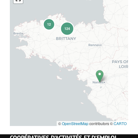
12
124
©
OpenStreetMap
contributors ©
CARTO
COOPÉRATIVES D’ACTIVITÉS ET D’EMPLOI