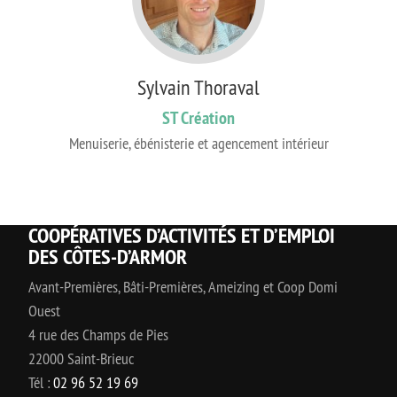
Sylvain Thoraval
ST Création
Menuiserie, ébénisterie et agencement intérieur
COOPÉRATIVES D’ACTIVITÉS ET D’EMPLOI
DES CÔTES-D’ARMOR
Avant-Premières, Bâti-Premières, Ameizing et Coop Domi
Ouest
4 rue des Champs de Pies
22000 Saint-Brieuc
Tél :
02 96 52 19 69