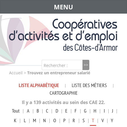
MENU
Rechercher :
Accueil
>
Trouvez un entrepreneur salarié
LISTE ALPHABÉTIQUE
LISTE DES MÉTIERS
|
|
CARTOGRAPHIE
Il y a 139 activités au sein des CAE 22.
Tout
|
A
|
B
|
C
|
D
|
E
|
F
|
G
|
H
|
I
|
J
|
K
|
L
|
M
|
N
|
O
|
P
|
R
|
S
|
T
|
V
|
Y