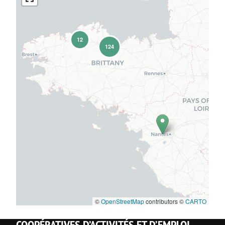
12
124
©
OpenStreetMap
contributors ©
CARTO
COOPÉRATIVES D’ACTIVITÉS ET D’EMPLOI