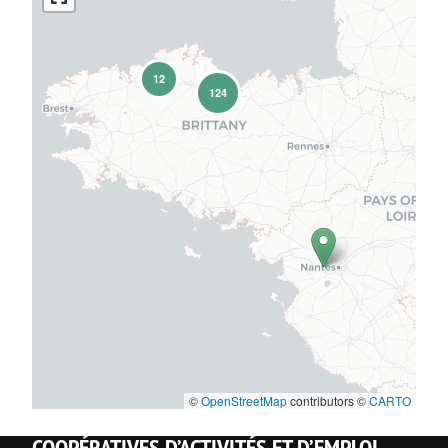
12
124
©
OpenStreetMap
contributors ©
CARTO
COOPÉRATIVES D’ACTIVITÉS ET D’EMPLOI