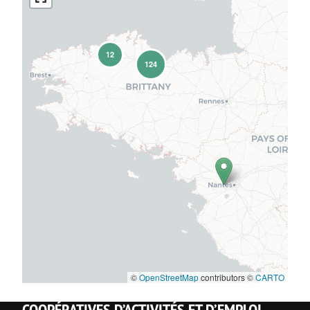
12
124
©
OpenStreetMap
contributors ©
CARTO
COOPÉRATIVES D’ACTIVITÉS ET D’EMPLOI