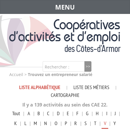
MENU
Rechercher :
Accueil
>
Trouvez un entrepreneur salarié
LISTE ALPHABÉTIQUE
LISTE DES MÉTIERS
|
|
CARTOGRAPHIE
Il y a 139 activités au sein des CAE 22.
Tout
|
A
|
B
|
C
|
D
|
E
|
F
|
G
|
H
|
I
|
J
|
K
|
L
|
M
|
N
|
O
|
P
|
R
|
S
|
T
|
V
|
Y