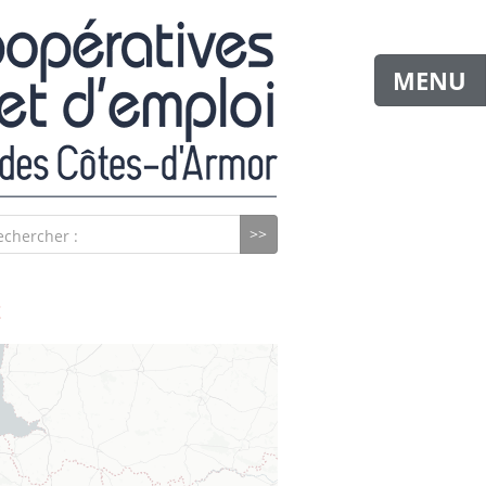
MENU
echercher :
E