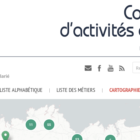
R
larié
LISTE ALPHABÉTIQUE
LISTE DES MÉTIERS
CARTOGRAPHI
|
|
11
55
53
6