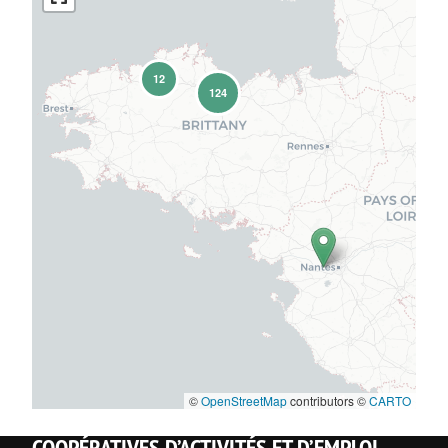
12
124
©
OpenStreetMap
contributors ©
CARTO
COOPÉRATIVES D’ACTIVITÉS ET D’EMPLOI