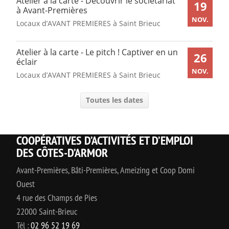
Atelier à la carte - Découvrir le sociétariat
19
à Avant-Premières
NOV.
Locaux d’AVANT PREMIERES à Saint Brieuc
Atelier à la carte - Le pitch ! Captiver en un
26
éclair
NOV.
Locaux d’AVANT PREMIERES à Saint Brieuc
Toutes les dates
COOPÉRATIVES D’ACTIVITÉS ET D’EMPLOI
DES CÔTES-D’ARMOR
Avant-Premières, Bâti-Premières, Ameizing et Coop Domi
Ouest
4 rue des Champs de Pies
22000 Saint-Brieuc
Tél :
02 96 52 19 69