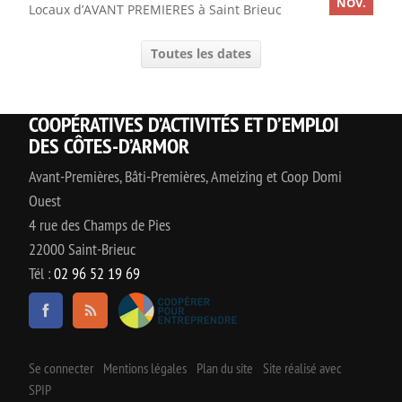
NOV.
Locaux d’AVANT PREMIERES à Saint Brieuc
Toutes les dates
COOPÉRATIVES D’ACTIVITÉS ET D’EMPLOI
DES CÔTES-D’ARMOR
Avant-Premières, Bâti-Premières, Ameizing et Coop Domi
Ouest
4 rue des Champs de Pies
22000 Saint-Brieuc
Tél :
02 96 52 19 69
Se connecter
Mentions légales
Plan du site
Site réalisé avec
SPIP