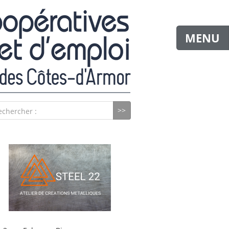
MENU
echercher :