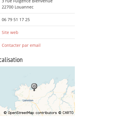
3 rue Fulgence Bienvenue
22700 Louannec
06 79 51 17 25
Site web
Contacter par email
calisation