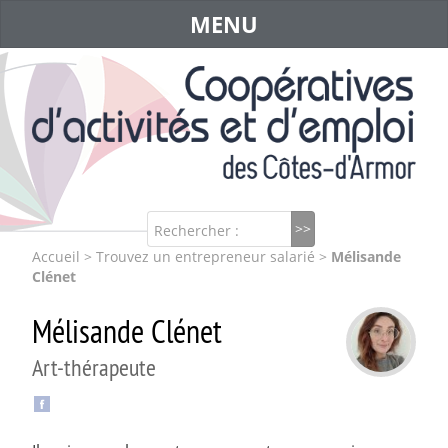
MENU
Rechercher :
Accueil
>
Trouvez un entrepreneur salarié
>
Mélisande
Clénet
Mélisande Clénet
Art-thérapeute