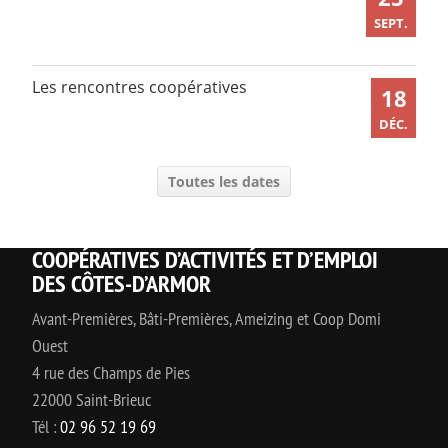
SEPT.
Les rencontres coopératives
18
DÉC.
Toutes les dates
COOPÉRATIVES D’ACTIVITÉS ET D’EMPLOI
DES CÔTES-D’ARMOR
Avant-Premières, Bâti-Premières, Ameizing et Coop Domi
Ouest
4 rue des Champs de Pies
22000 Saint-Brieuc
Tél :
02 96 52 19 69