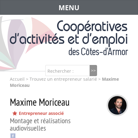
MENU
Rechercher :
Accueil
>
Trouvez un entrepreneur salarié
>
Maxime
Moriceau
Maxime Moriceau
Entrepreneur associé
Montage et réalisations
audiovisuelles