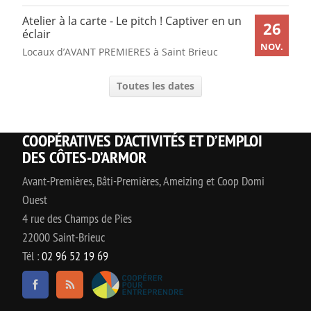
Atelier à la carte - Le pitch ! Captiver en un
26
éclair
NOV.
Locaux d’AVANT PREMIERES à Saint Brieuc
Toutes les dates
COOPÉRATIVES D’ACTIVITÉS ET D’EMPLOI
DES CÔTES-D’ARMOR
Avant-Premières, Bâti-Premières, Ameizing et Coop Domi
Ouest
4 rue des Champs de Pies
22000 Saint-Brieuc
Tél :
02 96 52 19 69