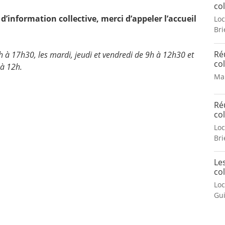
col
d’information collective, merci d’appeler l’accueil
Loc
Bri
Ré
h à 17h30, les mardi, jeudi et vendredi de 9h à 12h30 et
col
 à 12h.
Mai
Ré
col
Loc
Bri
Le
col
Lo
Gu