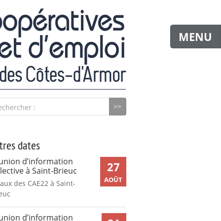
MENU
echercher :
tres dates
union d’information
27
lective à Saint-Brieuc
AOÛT
aux des CAE22 à Saint-
euc
union d’information