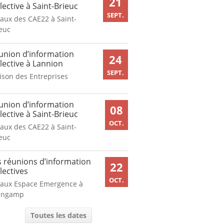
21
lective à Saint-Brieuc
SEPT.
aux des CAE22 à Saint-
euc
union d’information
24
lective à Lannion
SEPT.
son des Entreprises
union d’information
08
lective à Saint-Brieuc
OCT.
aux des CAE22 à Saint-
euc
s réunions d’information
22
lectives
OCT.
caux Espace Emergence à
ingamp
Toutes les dates