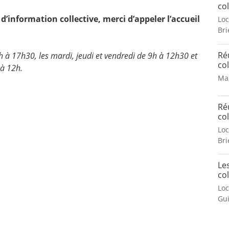
col
d’information collective, merci d’appeler l’accueil
Loc
Bri
Ré
h à 17h30, les mardi, jeudi et vendredi de 9h à 12h30 et
col
 à 12h.
Mai
Ré
col
Loc
Bri
Le
col
Lo
Gu