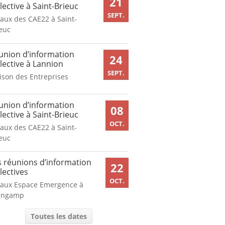
21
lective à Saint-Brieuc
SEPT.
aux des CAE22 à Saint-
euc
union d’information
24
lective à Lannion
SEPT.
son des Entreprises
union d’information
08
lective à Saint-Brieuc
OCT.
aux des CAE22 à Saint-
euc
s réunions d’information
22
lectives
OCT.
caux Espace Emergence à
ingamp
Toutes les dates