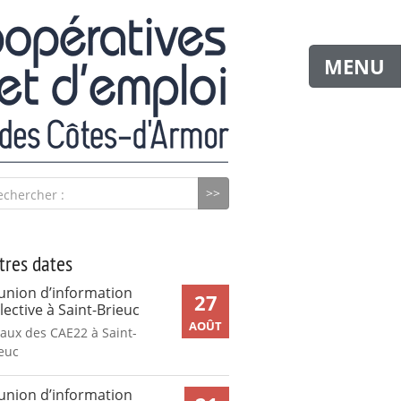
MENU
echercher :
tres dates
union d’information
27
lective à Saint-Brieuc
AOÛT
aux des CAE22 à Saint-
euc
union d’information