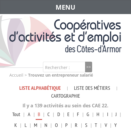
MENU
Rechercher :
Accueil
>
Trouvez un entrepreneur salarié
LISTE ALPHABÉTIQUE
LISTE DES MÉTIERS
|
|
CARTOGRAPHIE
Il y a 139 activités au sein des CAE 22.
Tout
|
A
|
B
|
C
|
D
|
E
|
F
|
G
|
H
|
I
|
J
|
K
|
L
|
M
|
N
|
O
|
P
|
R
|
S
|
T
|
V
|
Y