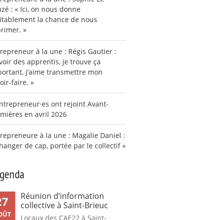
zé : « Ici, on nous donne
itablement la chance de nous
rimer. »
repreneur à la une : Régis Gautier :
voir des apprentis, je trouve ça
ortant, j’aime transmettre mon
oir-faire. »
ntrepreneur·es ont rejoint Avant-
mières en avril 2026
repreneure à la une : Magalie Daniel :
hanger de cap, portée par le collectif »
agenda
Réunion d’information
27
collective à Saint-Brieuc
OÛT
Locaux des CAE22 à Saint-