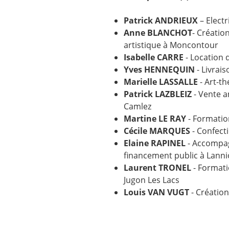
Patrick ANDRIEUX
– Electr
Anne BLANCHOT
- Création
artistique à Moncontour
Isabelle CARRE
- Location d
Yves HENNEQUIN
- Livrais
Marielle LASSALLE
- Art-th
Patrick LAZBLEIZ
- Vente a
Camlez
Martine LE RAY
- Formatio
Cécile MARQUES
- Confecti
Elaine RAPINEL
- Accompag
financement public à Lann
Laurent TRONEL
- Format
Jugon Les Lacs
Louis VAN VUGT
- Création