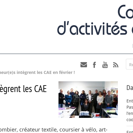
R
eur(e)s intègrent les CAE en février !
tègrent les CAE
Da
Ent
Pas
l’e
coo
lombier, créateur textile, coursier à vélo, art-
Ent