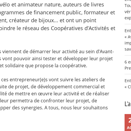
 vélo et animateur nature, auteurs de livres
Tou
 programmes de financement public, formateur et
vér
exp
 créateur de bijoux... et ont un point
indre le réseau des Coopératives d’Activités et
Ent
« A
imp
sav
viennent de démarrer leur activité au sein d’Avant-
s vont pouvoir ainsi tester et développer leur projet
6 e
 et solidaire que propose la coopérative.
Pre
, ces entrepreneur(e)s vont suivre les ateliers de
Ent
duite de projet, de développement commercial et
« C
lité de mettre en œuvre leur activité et de réaliser
f leur permettra de confronter leur projet, de
L'
pper des synergies. A tous, nous leur souhaitons
A