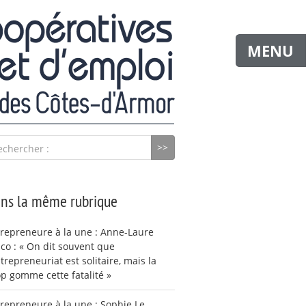
MENU
echercher :
ns la même rubrique
repreneure à la une : Anne-Laure
co : « On dit souvent que
ntrepreneuriat est solitaire, mais la
p gomme cette fatalité »
repreneure à la une : Sophie Le