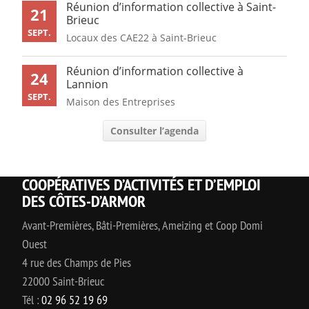
Réunion d’information collective à Saint-
21
Brieuc
SEPT.
Locaux des CAE22 à Saint-Brieuc
Réunion d’information collective à
24
Lannion
SEPT.
Maison des Entreprises
Consulter l’agenda
COOPÉRATIVES D’ACTIVITÉS ET D’EMPLOI
DES CÔTES-D’ARMOR
Avant-Premières, Bâti-Premières, Ameizing et Coop Domi
Ouest
4 rue des Champs de Pies
22000 Saint-Brieuc
Tél :
02 96 52 19 69