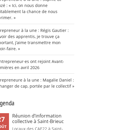
zé : « Ici, on nous donne
itablement la chance de nous
rimer. »
repreneur à la une : Régis Gautier :
voir des apprentis, je trouve ça
ortant, j’aime transmettre mon
oir-faire. »
ntrepreneur·es ont rejoint Avant-
mières en avril 2026
repreneure à la une : Magalie Daniel :
hanger de cap, portée par le collectif »
agenda
Réunion d’information
27
collective à Saint-Brieuc
OÛT
Locaux des CAE22 à Saint-