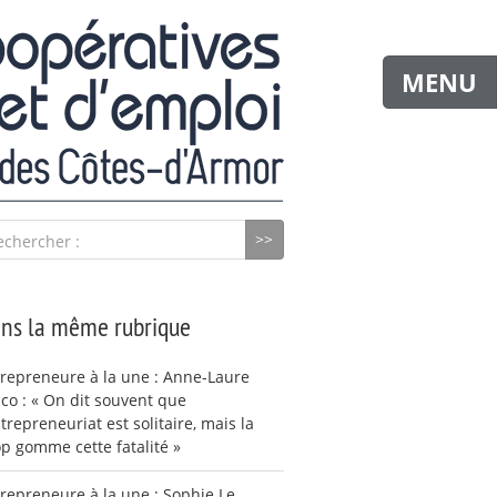
MENU
echercher :
ns la même rubrique
repreneure à la une : Anne-Laure
co : « On dit souvent que
ntrepreneuriat est solitaire, mais la
p gomme cette fatalité »
repreneure à la une : Sophie Le