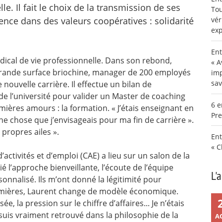
e. Il fait le choix de la transmission de ses
Tou
nce dans des valeurs coopératives : solidarité
vér
exp
Ent
ical de vie professionnelle. Dans son rebond,
« A
 grande surface briochine, manager de 200 employés
imp
sav
e nouvelle carrière. Il effectue un bilan de
e l’université pour valider un Master de coaching
6 e
mières amours : la formation. « J’étais enseignant en
Pre
e chose que j’envisageais pour ma fin de carrière ».
s propres ailes ».
Ent
« C
activités et d’emploi (CAE) a lieu sur un salon de la
cié l’approche bienveillante, l’écoute de l’équipe
L'
nnalisé. Ils m’ont donné la légitimité pour
emières, Laurent change de modèle économique.
e, la pression sur le chiffre d’affaires... Je n’étais
suis vraiment retrouvé dans la philosophie de la
A