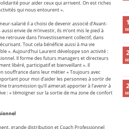
lidarité pour aider ceux qui arrivent. On est riches
ctivités qui nous entourent ».
eur-salarié il a choisi de devenir associé d’Avant-
SE
 aussi envie de m’investir, ils m’ont mis le pied à
 me retrouve dans l’investissement collectif, dans
 sécurisant. Tout cela bénéficie aussi à ma vie
nible ». Aujourd’hui Laurent développe son activité :
onnel. Il forme des futurs managers et directeurs
SE
 libéré, participatif et bienveillant ». Il
n souffrance dans leur métier « Toujours avec
important pour moi d’aider les personnes à sortir de
Une transmission qu’il aimerait apporter à l’avenir à
ve : « témoigner sur la sortie de ma zone de confort
SE
sionnel
nt, grande distribution et Coach Professionnel