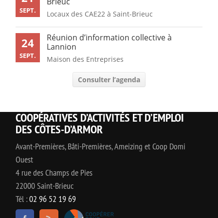
Brieuc
SEPT.
Locaux des CAE22 à Saint-Brieuc
Réunion d’information collective à
24
Lannion
SEPT.
Maison des Entreprises
Consulter l’agenda
COOPÉRATIVES D’ACTIVITÉS ET D’EMPLOI
DES CÔTES-D’ARMOR
Avant-Premières, Bâti-Premières, Ameizing et Coop Domi
Ouest
4 rue des Champs de Pies
22000 Saint-Brieuc
Tél :
02 96 52 19 69