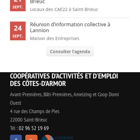
Brieuc
SEPT.
Locaux des CAE22 à Saint-Brieuc
Réunion d’information collective à
24
Lannion
SEPT.
Maison des Entreprises
Consulter l’agenda
COOPÉRATIVES D’ACTIVITÉS ET D’EMPLOI
DES CÔTES-D’ARMOR
Avant-Premières, Bâti-Premières, Ameizing et Coop Domi
Ouest
4 rue des Champs de Pies
22000 Saint-Brieuc
Tél :
02 96 52 19 69