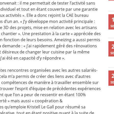
nvenait : il me permettait de tester l’activité sans
individuel et tout en étant couverte par une garantie
 activités ». Elle a donc rejoint la CAE bureau
s d’un an. « J’y développe mon activité principale :
SE
le 3D des projets, mise en relation avec les artisans
chantier ». Une prestation à la carte « appréciée des
l en fonction de leurs besoins. Ameizing a aussi permis
la demande : « j’ai rapidement géré des rénovations
nt désireux de changer leur cuisine par la même
SE
’ai été en capacité d’y répondre ».
tes rencontres organisées avec les autres salariés-
cela m’a permis de créer des liens avec d’autres
s compétences de manière à travailler ensemble sur
SE
trouver l’esprit d’équipe de précédentes expériences
ent que l’on a peur de ressentir en étant 100%
rté » mais aussi « coopération &
 qu’emploie Kristell Le Gall pour résumé sa
rative, tout en étant positive quant à la suite de