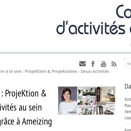
R
e à la une : ProjeKtion & ProjeKuisine - Deux activités
Da
 : ProjeKtion &
Ent
ivités au sein
Pas
l’e
coo
grâce à Ameizing
Ent