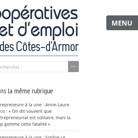
MENU
echercher :
ns la même rubrique
repreneure à la une : Anne-Laure
co : « On dit souvent que
ntrepreneuriat est solitaire, mais la
p gomme cette fatalité »
repreneure à la une : Sophie Le