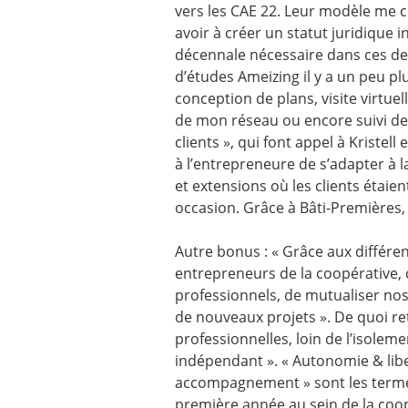
vers les CAE 22. Leur modèle me co
avoir à créer un statut juridique 
décennale nécessaire dans ces deux
d’études Ameizing il y a un peu plu
conception de plans, visite virtuel
de mon réseau ou encore suivi de 
clients », qui font appel à Kristel
à l’entrepreneure de s’adapter à 
et extensions où les clients étaie
occasion. Grâce à Bâti-Premières, j
Autre bonus : « Grâce aux différen
entrepreneurs de la coopérative, 
professionnels, de mutualiser no
de nouveaux projets ». De quoi re
professionnelles, loin de l’isolem
indépendant ». « Autonomie & libe
accompagnement » sont les termes
première année au sein de la coopé