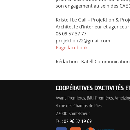
son engagement au sein des CAE 
Kristell Le Gall – ProjeKtion & Pro
Architecte d’intérieur et agenceur 
06 09 57 37 77
projektion22@gmail.com
Page facebook
Rédaction : Katell Communication 
COOPÉRATIVES D’ACTIVITÉS E
Avant-Premières, Bâti-Premières, Ameizi
4 rue des Champs de Pies
22000 Saint-Brieuc
Tél :
02 96 52 19 69