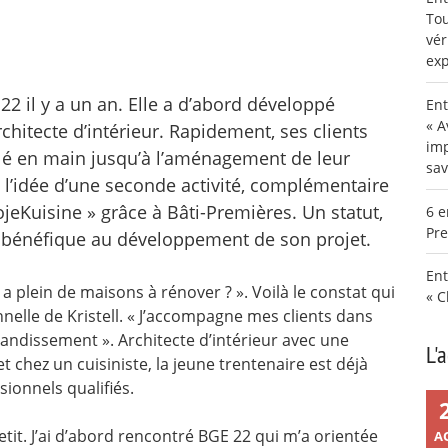
Tou
vér
exp
E 22 il y a un an. Elle a d’abord développé
Ent
« A
rchitecte d’intérieur. Rapidement, ses clients
imp
lé en main jusqu’à l’aménagement de leur
sav
e l’idée d’une seconde activité, complémentaire
ojeKuisine » grâce à Bâti-Premières. Un statut,
6 e
Pre
e bénéfique au développement de son projet.
Ent
 a plein de maisons à rénover ? ». Voilà le constat qui
« C
nnelle de Kristell. « J’accompagne mes clients dans
randissement ». Architecte d’intérieur avec une
L'
 chez un cuisiniste, la jeune trentenaire est déjà
ionnels qualifiés.
etit. J’ai d’abord rencontré BGE 22 qui m’a orientée
A