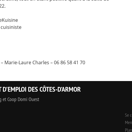
22.
jeKuisine
cuisiniste
– Marie-Laure Charles – 06 86 58 41 70
T D’EMPLOI DES CÔTES-D’ARMOR
ng et Coop Domi Ouest
Se 
Ment
Plan