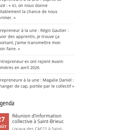
zé : « Ici, on nous donne
itablement la chance de nous
rimer. »
repreneur à la une : Régis Gautier :
voir des apprentis, je trouve ça
ortant, j’aime transmettre mon
oir-faire. »
ntrepreneur·es ont rejoint Avant-
mières en avril 2026
repreneure à la une : Magalie Daniel :
hanger de cap, portée par le collectif »
agenda
Réunion d’information
27
collective à Saint-Brieuc
OÛT
Locaux des CAE22 à Saint-