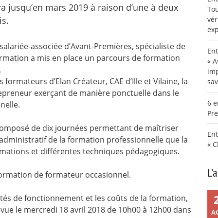
ra jusqu’en mars 2019 à raison d’une à deux
Tou
is.
vér
exp
salariée-associée d’Avant-Premières, spécialiste de
Ent
 formation a mis en place un parcours de formation
« A
.
imp
formateurs d’Elan Créateur, CAE d’Ille et Vilaine, la
sav
repreneur exerçant de manière ponctuelle dans le
6 e
nelle.
Pre
omposé de dix journées permettant de maîtriser
Ent
 administratif de la formation professionnelle que la
« C
mations et différentes techniques pédagogiques.
L'
formation de formateur occasionnel.
ités de fonctionnement et les coûts de la formation,
vue le mercredi 18 avril 2018 de 10h00 à 12h00 dans
A