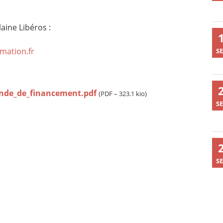
aine Libéros :
rmation.fr
SE
nde_de_financement.pdf
(
PDF – 323.1 kio
)
SE
SE