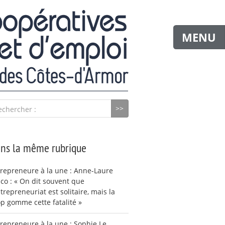
MENU
echercher :
ns la même rubrique
repreneure à la une : Anne-Laure
co : « On dit souvent que
ntrepreneuriat est solitaire, mais la
p gomme cette fatalité »
repreneure à la une : Sophie Le