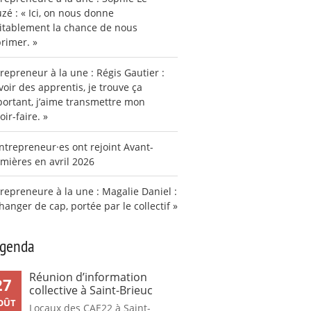
zé : « Ici, on nous donne
itablement la chance de nous
rimer. »
repreneur à la une : Régis Gautier :
voir des apprentis, je trouve ça
ortant, j’aime transmettre mon
oir-faire. »
ntrepreneur·es ont rejoint Avant-
mières en avril 2026
repreneure à la une : Magalie Daniel :
hanger de cap, portée par le collectif »
agenda
Réunion d’information
27
collective à Saint-Brieuc
OÛT
Locaux des CAE22 à Saint-