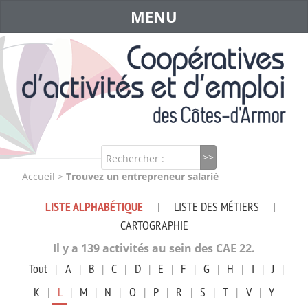
MENU
Rechercher :
Accueil
>
Trouvez un entrepreneur salarié
LISTE ALPHABÉTIQUE
LISTE DES MÉTIERS
|
|
CARTOGRAPHIE
Il y a 139 activités au sein des CAE 22.
Tout
|
A
|
B
|
C
|
D
|
E
|
F
|
G
|
H
|
I
|
J
|
K
|
L
|
M
|
N
|
O
|
P
|
R
|
S
|
T
|
V
|
Y