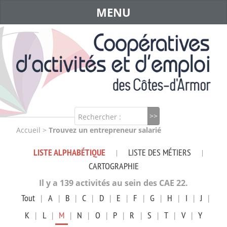
MENU
Rechercher :
Accueil
>
Trouvez un entrepreneur salarié
LISTE ALPHABÉTIQUE
LISTE DES MÉTIERS
|
|
CARTOGRAPHIE
Il y a 139 activités au sein des CAE 22.
Tout
|
A
|
B
|
C
|
D
|
E
|
F
|
G
|
H
|
I
|
J
|
K
|
L
|
M
|
N
|
O
|
P
|
R
|
S
|
T
|
V
|
Y