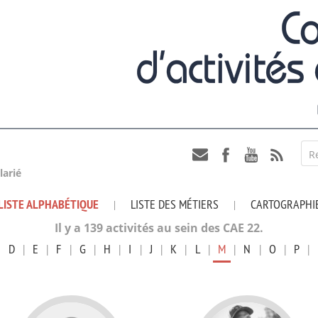
R
larié
LISTE ALPHABÉTIQUE
LISTE DES MÉTIERS
CARTOGRAPHI
|
|
Il y a 139 activités au sein des CAE 22.
|
D
|
E
|
F
|
G
|
H
|
I
|
J
|
K
|
L
|
M
|
N
|
O
|
P
|