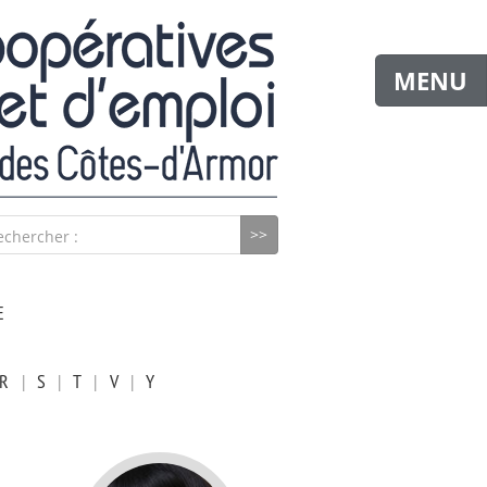
MENU
echercher :
E
R
|
S
|
T
|
V
|
Y