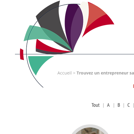
Accueil
>
Trouvez un entrepreneur sa
Tout
|
A
|
B
|
C