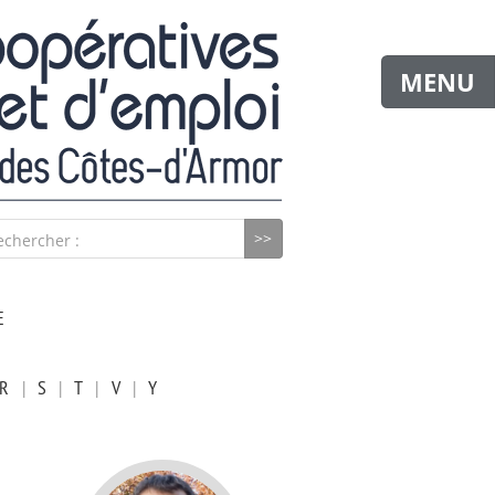
MENU
echercher :
E
R
|
S
|
T
|
V
|
Y