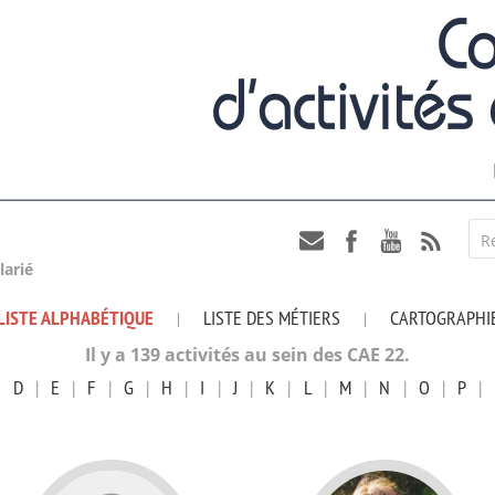
R
larié
LISTE ALPHABÉTIQUE
LISTE DES MÉTIERS
CARTOGRAPHI
|
|
Il y a 139 activités au sein des CAE 22.
|
D
|
E
|
F
|
G
|
H
|
I
|
J
|
K
|
L
|
M
|
N
|
O
|
P
|