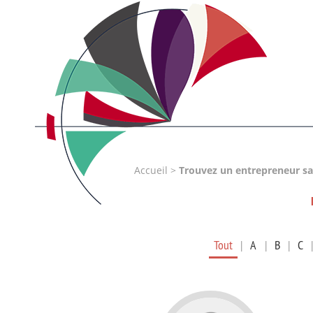
Accueil
>
Trouvez un entrepreneur sa
Tout
|
A
|
B
|
C