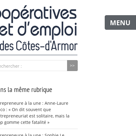
MENU
echercher :
ns la même rubrique
repreneure à la une : Anne-Laure
co : « On dit souvent que
ntrepreneuriat est solitaire, mais la
p gomme cette fatalité »
repreneure à la une : Sophie Le