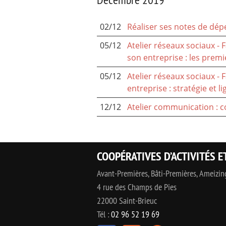
02/12
Réaliser ses notes de dé
05/12
Atelier réseaux sociaux -
son entreprise : les premi
05/12
Atelier réseaux sociaux -
entreprise : stratégie et li
12/12
Atelier communication : co
COOPÉRATIVES D’ACTIVITÉS E
Avant-Premières, Bâti-Premières, Ameizi
4 rue des Champs de Pies
22000 Saint-Brieuc
Tél :
02 96 52 19 69