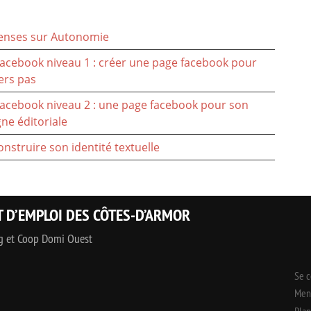
penses sur Autonomie
 Facebook niveau 1 : créer une page facebook pour
ers pas
 Facebook niveau 2 : une page facebook pour son
gne éditoriale
nstruire son identité textuelle
T D’EMPLOI DES CÔTES-D’ARMOR
ng et Coop Domi Ouest
Se 
Ment
Plan