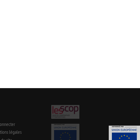
connecter
ions légales
 du site