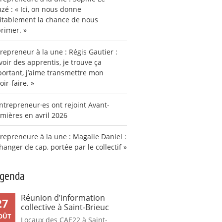
zé : « Ici, on nous donne
itablement la chance de nous
rimer. »
repreneur à la une : Régis Gautier :
voir des apprentis, je trouve ça
ortant, j’aime transmettre mon
oir-faire. »
ntrepreneur·es ont rejoint Avant-
mières en avril 2026
repreneure à la une : Magalie Daniel :
hanger de cap, portée par le collectif »
agenda
Réunion d’information
27
collective à Saint-Brieuc
OÛT
Locaux des CAE22 à Saint-