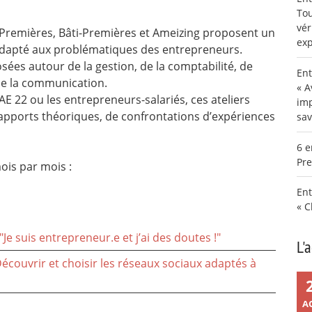
Tou
vér
Premières, Bâti-Premières et Ameizing proposent un
exp
 adapté aux problématiques des entrepreneurs.
ées autour de la gestion, de la comptabilité, de
Ent
de la communication.
« A
E 22 ou les entrepreneurs-salariés, ces ateliers
imp
pports théoriques, de confrontations d’expériences
sav
6 e
Pre
ois par mois :
Ent
« C
 "Je suis entrepreneur.e et j’ai des doutes !"
L'
Découvrir et choisir les réseaux sociaux adaptés à
A